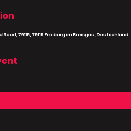
ion
0
d Road, 79115, 79115 Freiburg im Breisgau, Deutschland
vent