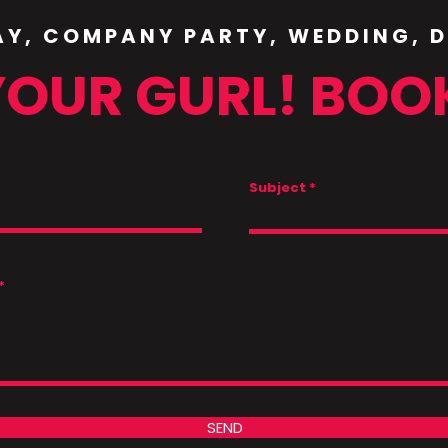
AY, COMPANY PARTY, WEDDING, 
YOUR GURL! BOO
Subject
SEND