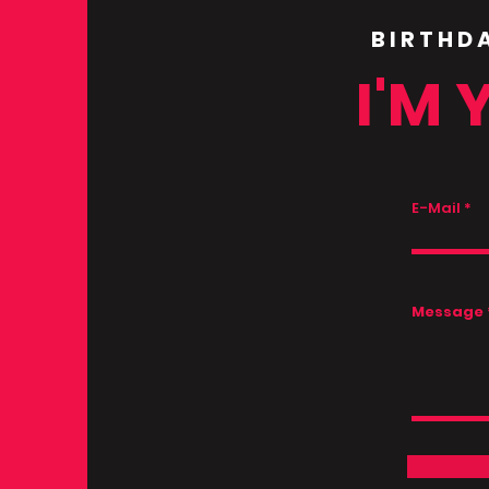
BIRTHD
I'M 
E-Mail
Message