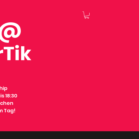
 @
rTik
hip
s 18:30
ichen
em Tag!