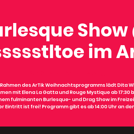
urlesque Show
sssstltoe im A
Sun 30 Nov
  |  
Artik, Freiburg
 Rahmen des ArTik Weihnachtsprogramms lädt Dita W
en mit Elena La Gatta und Rouge Mystique ab 17:30 bi
inem fulminanten Burlesque- und Drag Show im Freize
er Eintritt ist frei! Programm gibt es ab 14:00 Uhr an d