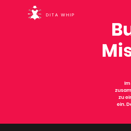
DITA WHIP
B
Mis
Im
zusamm
zu e
ein. D