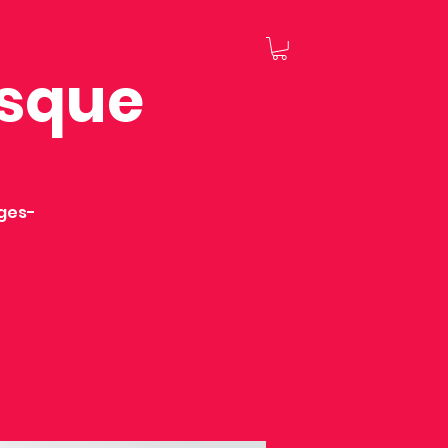
esque
ages-