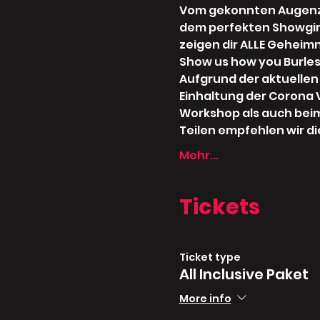
Vom gekonnten Augenzwi
dem perfekten Showgirl 
zeigen dir ALLE Geheimn
Show us how you Burle
Aufgrund der aktuellen 
Einhaltung der Corona 
Workshop als auch beim
Teilen empfehlen wir d
Mehr...
Tickets
Ticket type
All Inclusive Paket
More info