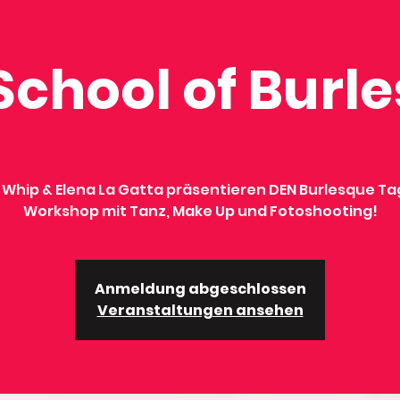
School of Burl
Sun 04 Oct
  |  
Freiburg im Breisgau
 Whip & Elena La Gatta präsentieren DEN Burlesque T
Workshop mit Tanz, Make Up und Fotoshooting!
Anmeldung abgeschlossen
Veranstaltungen ansehen