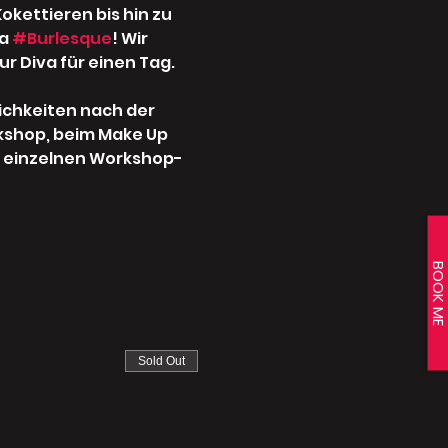
ettieren bis hin zu 
a 
#Burlesque
! Wir 
r Diva für einen Tag. 
ichkeiten nach der 
kshop, beim Make Up 
n einzelnen Workshop-
BOOK ME
Sold Out