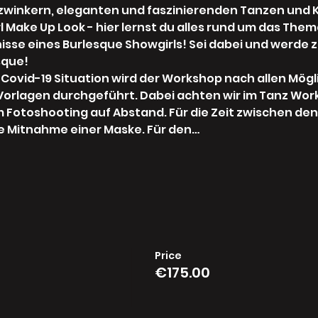
nkern, eleganten und faszinierenden Tanzen und Kok
Make Up Look - hier lernst du alles rund um das Them
isse eines Burlesque Showgirls! Sei dabei und werde zu
sque!
Covid-19 Situation wird der Workshop nach allen Mögl
Vorlagen durchgeführt. Dabei achten wir im Tanz Wor
 Fotoshooting auf Abstand. Für die Zeit zwischen de
ie Mitnahme einer Maske. Für den…
Price
€175.00