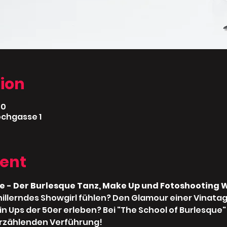
ion
00
ochgasse 1
vent
e - Der Burlesque Tanz, Make Up und Fotoshooting W
schillerndes Showgirl fühlen? Den Glamour einer Vinata
 Ups der 50er erleben? Bei "The School of Burlesque" l
erzählenden Verführung!