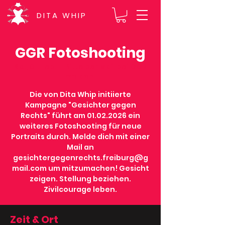
DITA WHIP
GGR Fotoshooting
So., 01. Feb.
  |  
Bitte per Mail bei GGR
melden!
Die von Dita Whip initiierte
Kampagne "Gesichter gegen
Rechts" führt am 01.02.2026 ein
weiteres Fotoshooting für neue
Portraits durch. Melde dich mit einer
Mail an
gesichtergegenrechts.freiburg@g
mail.com um mitzumachen! Gesicht
zeigen. Stellung beziehen.
Zivilcourage leben.
Zeit & Ort