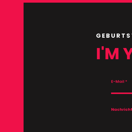
GEBURTS
I'M 
E-Mail
Nachrich