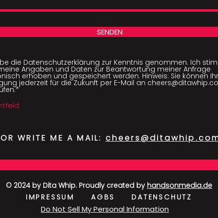
SENDEN
abe die Datenschutzerklärung zur Kenntnis genommen. Ich stim
meine Angaben und Daten zur Beantwortung meiner Anfrage
onisch erhoben und gespeichert werden. Hinweis: Sie können Ih
ligung jederzeit für die Zukunft per E-Mail an cheers@ditawhip.
ufen.*
chtfeld
OR WRITE ME A MAIL:
cheers@ditawhip.co
© 2024 by Dita Whip. Proudly created by
handsonmedia.de
IMPRESSUM
AGBS
DATENSCHUTZ
Do Not Sell My Personal Information