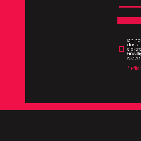
Ich h
dass 
elektr
Einwil
widerr
* Pfli