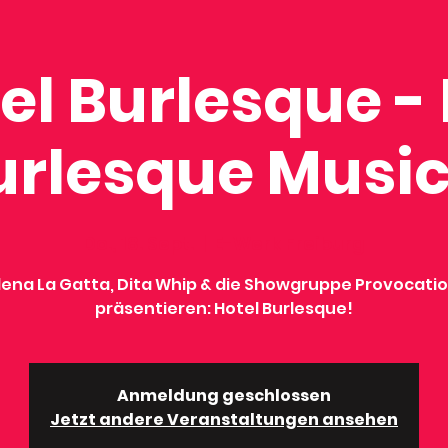
el Burlesque -
urlesque Music
Do., 18. Sept.
  |  
E-Werk Freiburg
lena La Gatta, Dita Whip & die Showgruppe Provocati
Anmeldung geschlossen
Jetzt andere Veranstaltungen ansehen