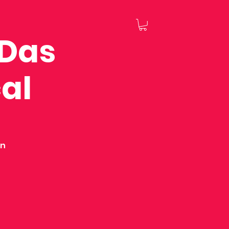
 Das
al
on