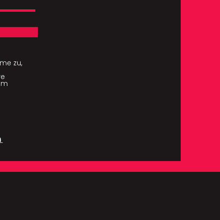
me zu,
re
com
m