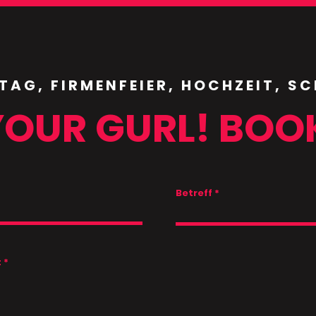
TAG, FIRMENFEIER, HOCHZEIT, S
YOUR GURL! BOO
Betreff
t