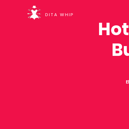
DITA WHIP
Hot
B
E