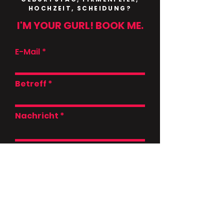
HOCHZEIT, SCHEIDUNG?
I'M YOUR GURL! BOOK ME.
E-Mail
Betreff
Nachricht
SENDEN
Ich habe die Datenschutzerklärung zur
Kenntnis genommen. Ich stimme zu, dass
meine Angaben und Daten zur
Beantwortung meiner Anfrage elektronisch
erhoben und gespeichert werden. Hinweis:
Sie können Ihre Einwilligung jederzeit für die
Zukunft per E-Mail an
cheers@ditawhip.com widerrufen.*
* Pflichtfeld