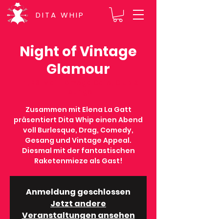
DITA WHIP
Night of Vintage
Glamour
Fr., 23. Mai
  |  
Omega Cafe, Club &
Lounge
Zusammen mit Elena La Gatt
präsentiert Dita Whip einen Abend
voll Burlesque, Drag, Comedy,
Gesang und Vintage Appeal.
Diesmal mit der fantastischen
Raketenmieze als Gast!
Anmeldung geschlossen
Jetzt andere
Veranstaltungen ansehen