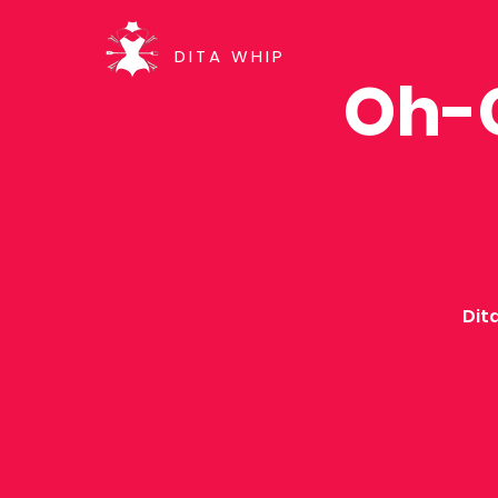
DITA WHIP
Oh-G
Dit