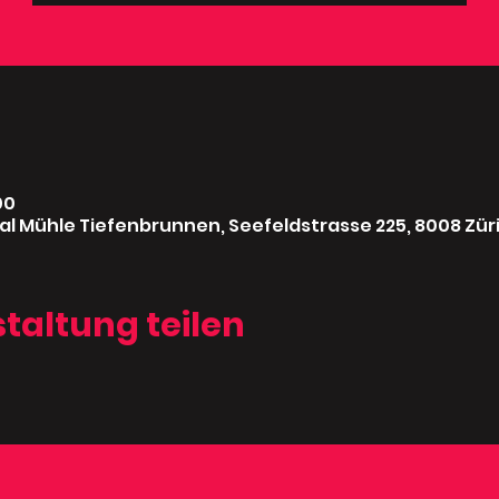
00
real Mühle Tiefenbrunnen, Seefeldstrasse 225, 8008 Zür
taltung teilen