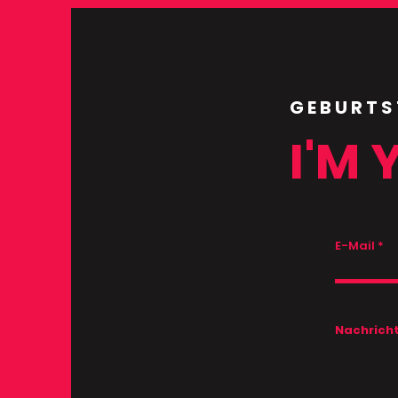
GEBURTS
I'M 
E-Mail
Nachrich