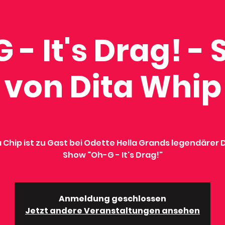
 - It's Drag! -
von Dita Whip
Sa., 13. Apr.
  |  
Millers Zürich
a Chip ist zu Gast bei Odette Hella Grands legendärer 
Show "Oh-G - It's Drag!"
Anmeldung geschlossen
Jetzt andere Veranstaltungen ansehen