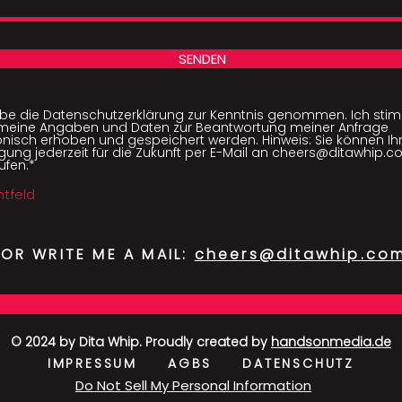
SENDEN
abe die Datenschutzerklärung zur Kenntnis genommen. Ich stim
meine Angaben und Daten zur Beantwortung meiner Anfrage
onisch erhoben und gespeichert werden. Hinweis: Sie können Ih
ligung jederzeit für die Zukunft per E-Mail an cheers@ditawhip.
ufen.*
chtfeld
OR WRITE ME A MAIL:
cheers@ditawhip.co
© 2024 by Dita Whip. Proudly created by
handsonmedia.de
IMPRESSUM
AGBS
DATENSCHUTZ
Do Not Sell My Personal Information