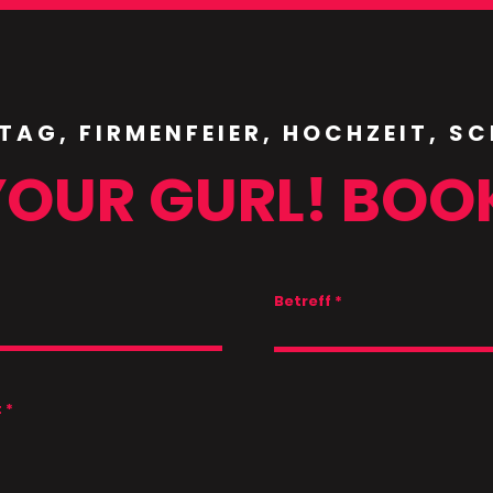
TAG, FIRMENFEIER, HOCHZEIT, S
YOUR GURL! BOO
Betreff
t