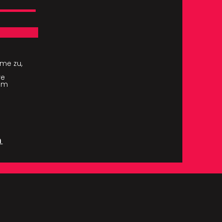
me zu,
re
com
m