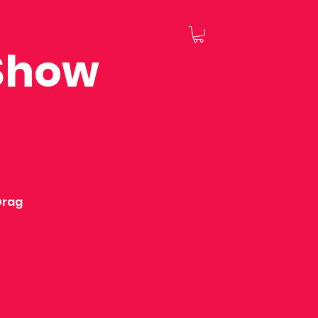
 Show
Drag