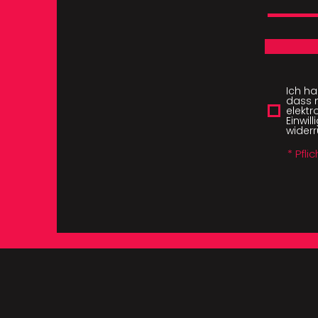
Ich h
dass 
elektr
Einwil
widerr
* Pfli