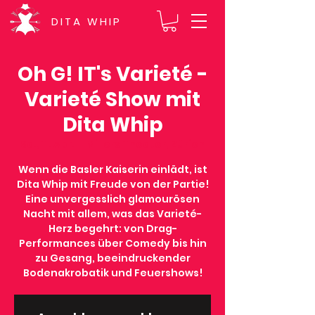
DITA WHIP
Oh G! IT's Varieté -
Varieté Show mit
Dita Whip
Sa., 11. Apr.
  |  
Millers Theater, Zürich
Wenn die Basler Kaiserin einlädt, ist
Dita Whip mit Freude von der Partie!
Eine unvergesslich glamourösen
Nacht mit allem, was das Varieté-
Herz begehrt: von Drag-
Performances über Comedy bis hin
zu Gesang, beeindruckender
Bodenakrobatik und Feuershows!