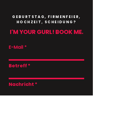
GEBURTSTAG, FIRMENFEIER,
HOCHZEIT, SCHEIDUNG?
I'M YOUR GURL! BOOK ME.
E-Mail
Betreff
Nachricht
SENDEN
Ich habe die Datenschutzerklärung zur
Kenntnis genommen. Ich stimme zu, dass
meine Angaben und Daten zur
Beantwortung meiner Anfrage elektronisch