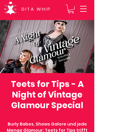
DITA WHIP
Teets for Tips - A
Night of Vintage
Glamour Special
Mi., 16. Nov.
  |  
Flamingo Bar Freiburg
Burly Babes, Shows Galore und jede
Menge Glamour: Teets for Tips trifft