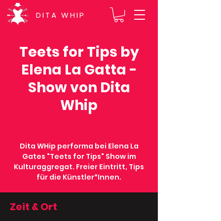
DITA WHIP
Teets for Tips by
Elena La Gatta -
Show von Dita
Whip
Do., 25. Apr.
  |  
Kulturaggregat,
Freiburg im Breisgau
Dita WHip performa bei Elena La
Gates "Teets for Tips" Show im
Kulturaggregat. Freier Eintritt, Tips
für die Künstler*Innen.
Zeit & Ort