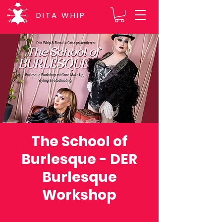
DITA WHIP
The School of
Burlesque - DER
Burlesque
Workshop
So., 20. Okt.
  |  
Musical Tap Company