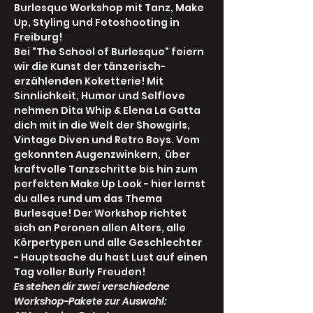
Burlesque Workshop mit Tanz, Make 
Up, Styling und Fotoshooting in 
Freiburg!
Bei "The School of Burlesque" feiern 
wir die Kunst der tänzerisch-
erzählenden Koketterie! Mit 
Sinnlichkeit, Humor und Selflove 
nehmen Dita Whip & Elena La Gatta 
dich mit in die Welt der Showgirls, 
Vintage Diven und Retro Boys. Vom 
gekonnten Augenzwinkern,  über 
kraftvolle Tanzschritte bis hin zum 
perfekten Make Up Look - hier lernst 
du alles rund um das Thema 
Burlesque! Der Workshop richtet 
sich an Peronen allen Alters, alle 
Körpertypen und alle Geschlechter 
- Hauptsache du hast Lust auf einen 
Tag voller Burly Freuden!
Es stehen dir zwei verschiedene 
Workshop-Pakete zur Auswahl: