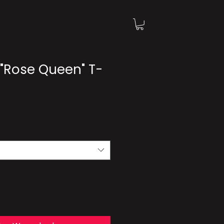
 "Rose Queen" T-
dpreis
Sale-
Preis