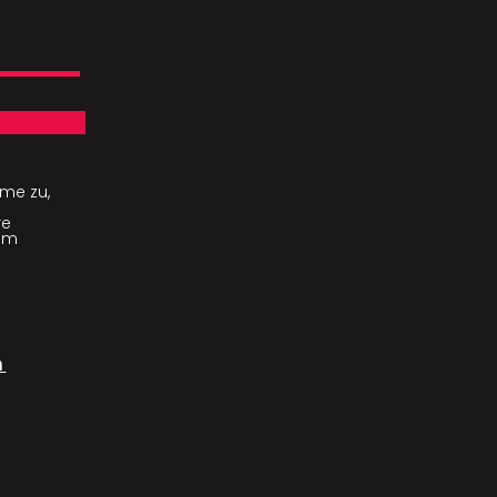
me zu,
re
com
m