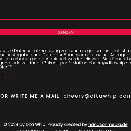
SENDEN
abe die Datenschutzerklärung zur Kenntnis genommen. Ich stim
meine Angaben und Daten zur Beantwortung meiner Anfrage
onisch erhoben und gespeichert werden. Hinweis: Sie können Ih
ligung jederzeit für die Zukunft per E-Mail an cheers@ditawhip.
ufen.*
chtfeld
OR WRITE ME A MAIL:
cheers@ditawhip.co
© 2024 by Dita Whip. Proudly created by
handsonmedia.de