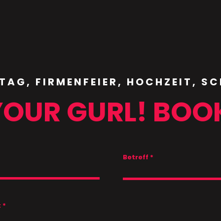
werde ich dir ein S
und das zum gleich
Shirts! Aufpreise b
Diskriminierung, un
nichts zu suchen h
TAG, FIRMENFEIER, HOCHZEIT, S
YOUR GURL! BOO
Betreff
t