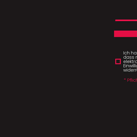
Ich h
dass 
elektr
Einwil
widerr
* Pfli