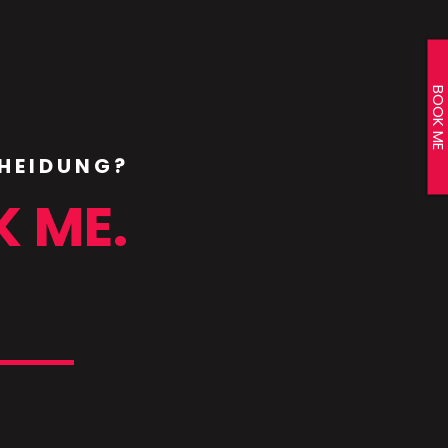
hirt einzeln produzieren lassen -
en Preis wie alle anderen T-
ei größeren Größen sind
d das ist etwas das bei mir
BOOK ME
at!
CHEIDUNG?
K ME.